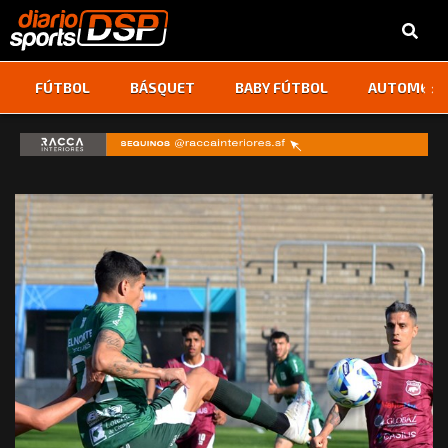
‹
›
FÚTBOL
BÁSQUET
BABY FÚTBOL
AUTOMOVI