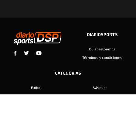
DIARIOSPORTS
Quiénes Somos
Términos y condiciones
CATEGORIAS
Fútbol
Básquet
Baby Fútbol
Automovilismo
Voley
Padel
Golf
Hockey
Boxeo
Maratón
Natación
Otros