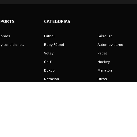
SPORTS
CATEGORIAS
Somos
Fútbol
Básquet
y condiciones
Baby Fútbol
Automovilismo
Voley
Padel
Golf
Hockey
Boxeo
Maratón
Natación
Otros
Motociclismo
Tiro
Rugby
Ajedrez
Tenis
Bochas
Gimnasia