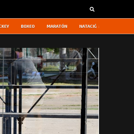
‹
›
CKEY
BOXEO
MARATÓN
NATACIÓN
OTROS