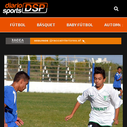
‹
›
FÚTBOL
BÁSQUET
BABY FÚTBOL
AUTOMOVI