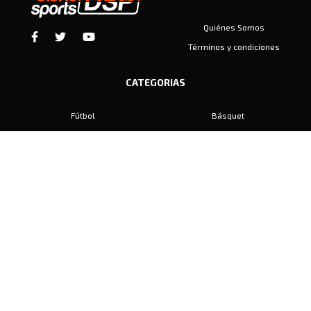
Quiénes Somos
Términos y condiciones
CATEGORIAS
Fútbol
Básquet
Baby Fútbol
Automovilismo
Voley
Padel
Golf
Hockey
Boxeo
Maratón
Natación
Otros
Motociclismo
Tiro
Rugby
Ajedrez
Tenis
Bochas
Gimnasia