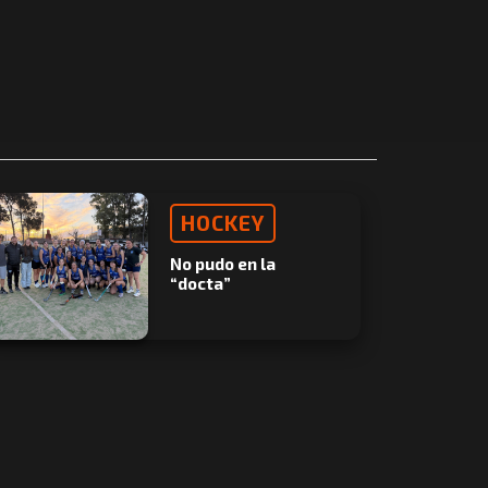
HOCKEY
No pudo en la
“docta”