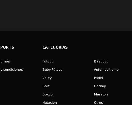
SPORTS
CATEGORIAS
Somos
Fútbol
Básquet
y condiciones
Baby Fútbol
Automovilismo
Voley
Padel
Golf
Hockey
Boxeo
Maratón
Natación
Otros
Motociclismo
Tiro
Rugby
Ajedrez
Tenis
Bochas