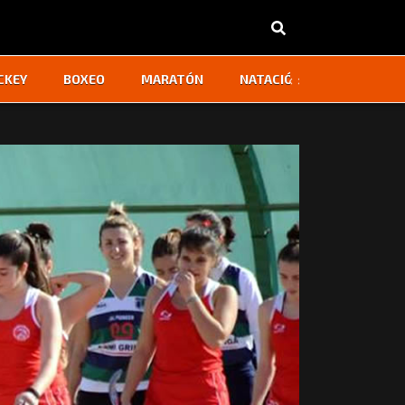
‹
›
CKEY
BOXEO
MARATÓN
NATACIÓN
OTROS