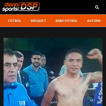
‹
›
FÚTBOL
BÁSQUET
BABY FÚTBOL
AUTOMOVI