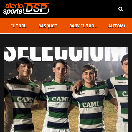
‹
›
FÚTBOL
BÁSQUET
BABY FÚTBOL
AUTOMOVI