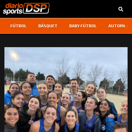
‹
›
FÚTBOL
BÁSQUET
BABY FÚTBOL
AUTOMOVI