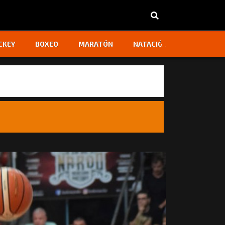
‹
›
CKEY
BOXEO
MARATÓN
NATACIÓN
OTROS