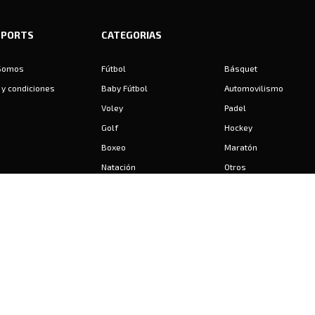
SPORTS
CATEGORIAS
Somos
Fútbol
Básquet
y condiciones
Baby Fútbol
Automovilismo
Voley
Padel
Golf
Hockey
Boxeo
Maratón
Natación
Otros
Motociclismo
Tiro
Rugby
Ajedrez
Tenis
Bochas
Gimnasia