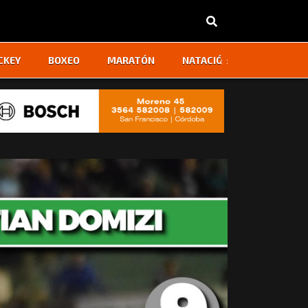
‹
›
CKEY
BOXEO
MARATÓN
NATACIÓN
OTROS