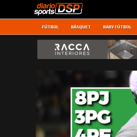
FÚTBOL
BÁSQUET
BABY FÚTBOL