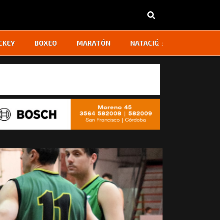
‹
›
CKEY
BOXEO
MARATÓN
NATACIÓN
OTROS