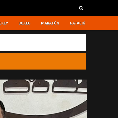
‹
›
CKEY
BOXEO
MARATÓN
NATACIÓN
OTROS