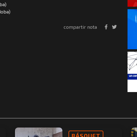
ba)
doba)
compartir nota
BÁSQUET