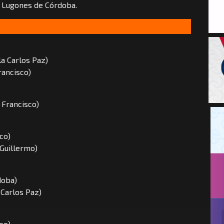
a Lugones de Córdoba.
la Carlos Paz)
rancisco)
n Francisco)
co)
 Guillermo)
doba)
a Carlos Paz)
co)