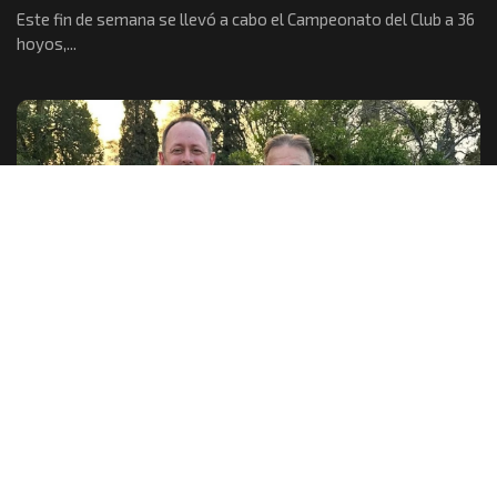
Este fin de semana se llevó a cabo el Campeonato del Club a 36
hoyos,...
GOLF
La Copa DSP quedó en manos de Delfabro
El último fin de semana se jugó la octava y última fecha del
circuito de...