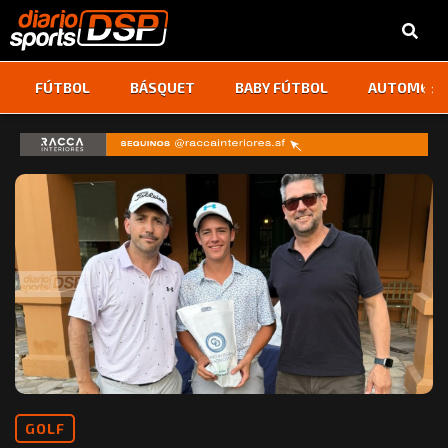
‹
›
FÚTBOL
BÁSQUET
BABY FÚTBOL
AUTOMOVI
GOLF