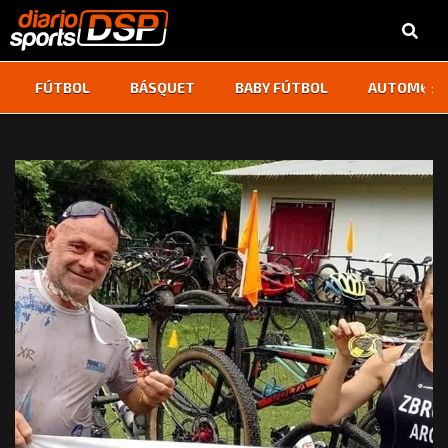
‹
›
FÚTBOL
BÁSQUET
BABY FÚTBOL
AUTOMOVI