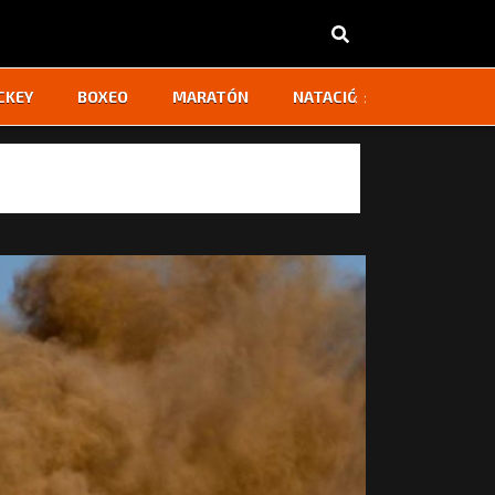
‹
›
CKEY
BOXEO
MARATÓN
NATACIÓN
OTROS