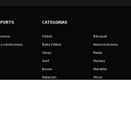
SPORTS
CATEGORIAS
Somos
Fútbol
Básquet
y condiciones
Baby Fútbol
Automovilismo
Voley
Padel
Golf
Hockey
Boxeo
Maratón
Natación
Otros
Motociclismo
Tiro
Rugby
Ajedrez
Tenis
Bochas
Gimnasia