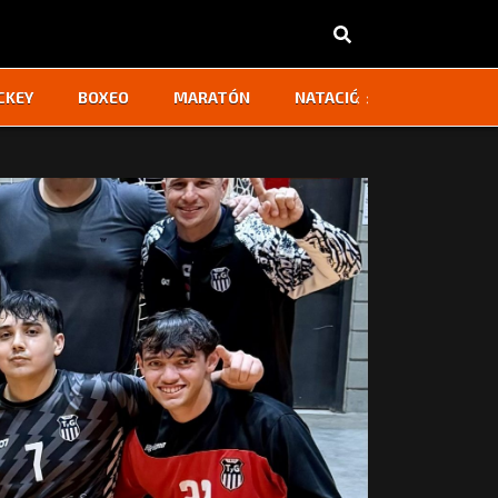
‹
›
CKEY
BOXEO
MARATÓN
NATACIÓN
OTROS