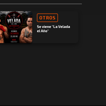
OTROS
Se viene "La Velada
el Año"