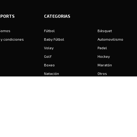
SPORTS
CATEGORIAS
Somos
Fútbol
Básquet
y condiciones
Baby Fútbol
Automovilismo
Voley
Padel
Golf
Hockey
Boxeo
Maratón
Natación
Otros
Motociclismo
Tiro
Rugby
Ajedrez
Tenis
Bochas
Gimnasia