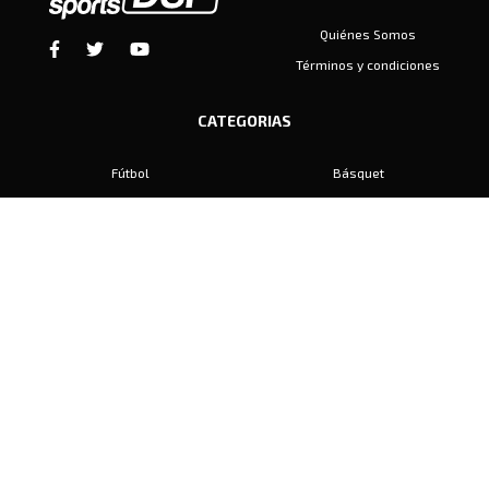
Quiénes Somos
Términos y condiciones
CATEGORIAS
Fútbol
Básquet
Baby Fútbol
Automovilismo
Voley
Padel
Golf
Hockey
Boxeo
Maratón
Natación
Otros
Motociclismo
Tiro
Rugby
Ajedrez
Tenis
Bochas
Gimnasia