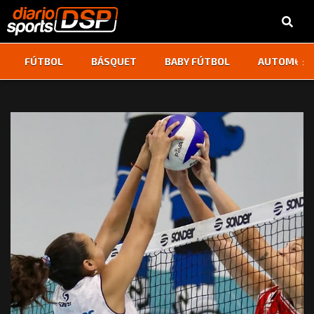
‹
›
FÚTBOL
BÁSQUET
BABY FÚTBOL
AUTOMOVI