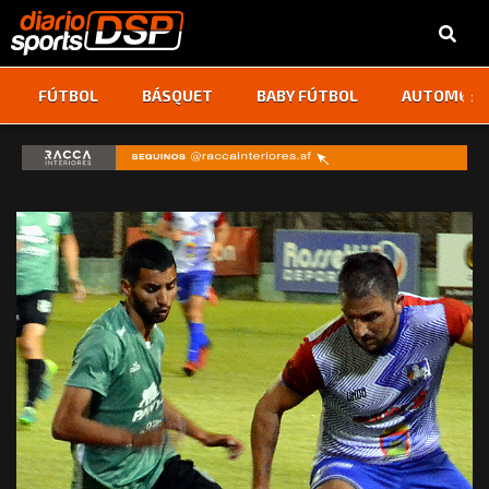
‹
›
FÚTBOL
BÁSQUET
BABY FÚTBOL
AUTOMOVI