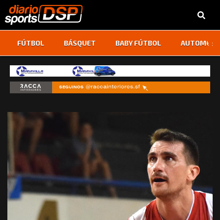
‹
›
FÚTBOL
BÁSQUET
BABY FÚTBOL
AUTOMOVI