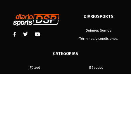
DIARIOSPORTS
Quiénes Somos
Términos y condiciones
CATEGORIAS
Fútbol
Básquet
Baby Fútbol
Automovilismo
Voley
Padel
Golf
Hockey
Boxeo
Maratón
Natación
Otros
Motociclismo
Tiro
Rugby
Ajedrez