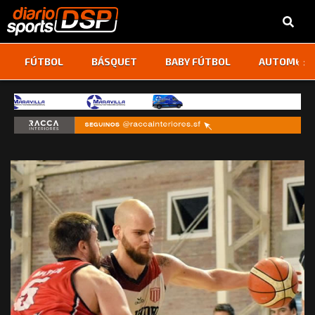
‹
›
FÚTBOL
BÁSQUET
BABY FÚTBOL
AUTOMOVI