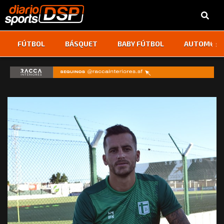
‹
›
FÚTBOL
BÁSQUET
BABY FÚTBOL
AUTOMOVI