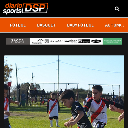
‹
›
FÚTBOL
BÁSQUET
BABY FÚTBOL
AUTOMOVI