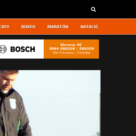
‹
›
CKEY
BOXEO
MARATÓN
NATACIÓN
OTROS