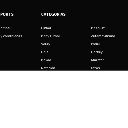
SPORTS
CATEGORIAS
Somos
Fútbol
Básquet
y condiciones
Baby Fútbol
Automovilismo
Voley
Padel
Golf
Hockey
Boxeo
Maratón
Natación
Otros
Motociclismo
Tiro
Rugby
Ajedrez
Tenis
Bochas
Gimnasia