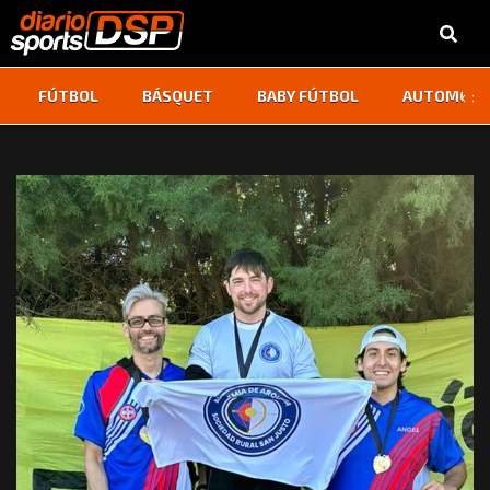
‹
›
FÚTBOL
BÁSQUET
BABY FÚTBOL
AUTOMOVI