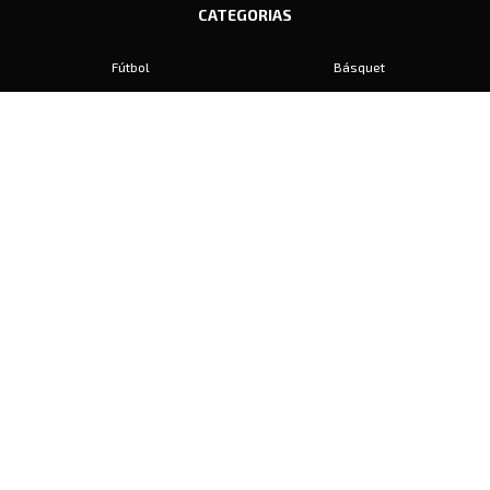
CATEGORIAS
Fútbol
Básquet
Baby Fútbol
Automovilismo
Voley
Padel
Golf
Hockey
Boxeo
Maratón
Natación
Otros
Motociclismo
Tiro
Rugby
Ajedrez
Tenis
Bochas
Gimnasia
CONTACTO
prensa@diariosports.com.ar