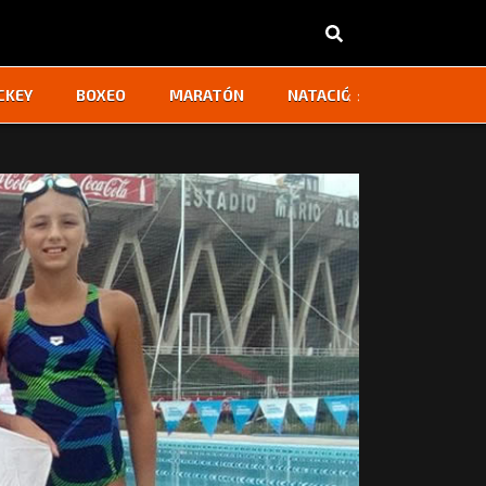
‹
›
CKEY
BOXEO
MARATÓN
NATACIÓN
OTROS