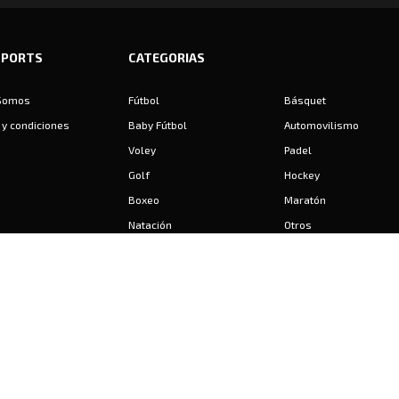
SPORTS
CATEGORIAS
Somos
Fútbol
Básquet
y condiciones
Baby Fútbol
Automovilismo
Voley
Padel
Golf
Hockey
Boxeo
Maratón
Natación
Otros
Motociclismo
Tiro
Rugby
Ajedrez
Tenis
Bochas
Gimnasia