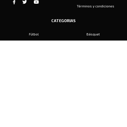
Términos y condiciones
CATEGORIAS
Fútbol
Básquet
Baby Fútbol
Automovilismo
Voley
Padel
Golf
Hockey
Boxeo
Maratón
Natación
Otros
Motociclismo
Tiro
Rugby
Ajedrez
Tenis
Bochas
Gimnasia
CONTACTO