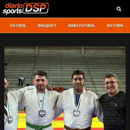
‹
›
FÚTBOL
BÁSQUET
BABY FÚTBOL
AUTOMOVI