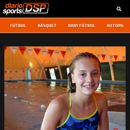
‹
›
FÚTBOL
BÁSQUET
BABY FÚTBOL
AUTOMOVI