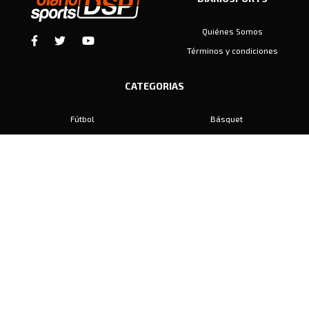
Quiénes Somos
Términos y condiciones
CATEGORIAS
Fútbol
Básquet
Baby Fútbol
Automovilismo
Voley
Padel
Golf
Hockey
Boxeo
Maratón
Natación
Otros
Motociclismo
Tiro
Rugby
Ajedrez
Tenis
Bochas
Gimnasia