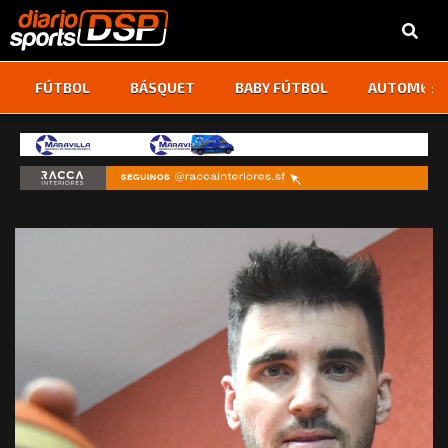
‹
›
FÚTBOL
BÁSQUET
BABY FÚTBOL
AUTOMOVI