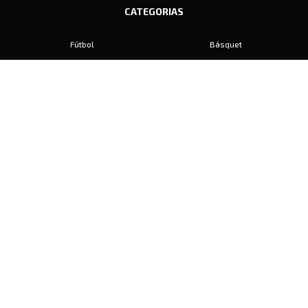
CATEGORIAS
Fútbol
Básquet
Baby Fútbol
Automovilismo
Voley
Padel
Golf
Hockey
Boxeo
Maratón
Natación
Otros
Motociclismo
Tiro
Rugby
Ajedrez
Tenis
Bochas
Gimnasia
CONTACTO
prensa@diariosports.com.ar