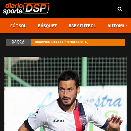
‹
›
FÚTBOL
BÁSQUET
BABY FÚTBOL
AUTOMOVI