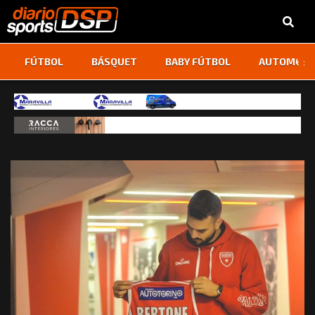
‹
›
FÚTBOL
BÁSQUET
BABY FÚTBOL
AUTOMOVI