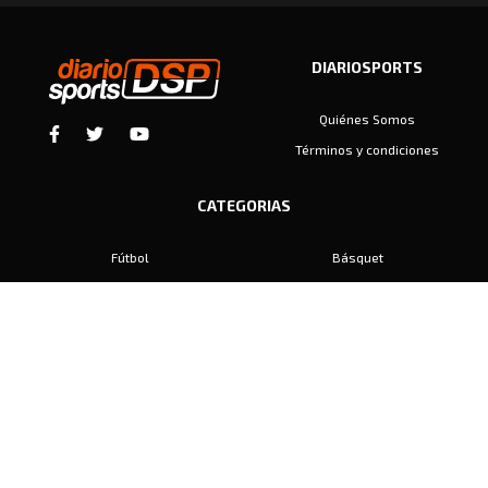
DIARIOSPORTS
Quiénes Somos
Términos y condiciones
CATEGORIAS
Fútbol
Básquet
Baby Fútbol
Automovilismo
Voley
Padel
Golf
Hockey
Boxeo
Maratón
Natación
Otros
Motociclismo
Tiro
Rugby
Ajedrez