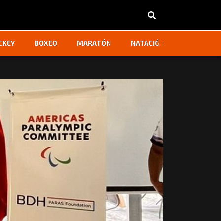
‹
›
CKEY
BOXEO
MARATÓN
NATACIÓN
OTROS