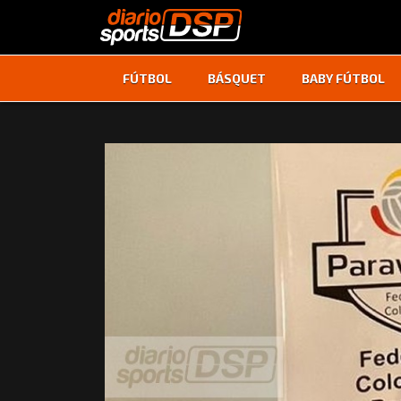
FÚTBOL
BÁSQUET
BABY FÚTBOL