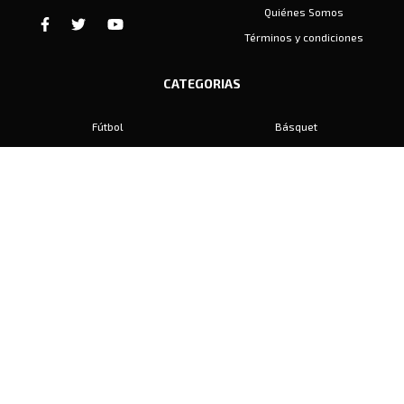
Quiénes Somos
Términos y condiciones
CATEGORIAS
Fútbol
Básquet
Baby Fútbol
Automovilismo
Voley
Padel
Golf
Hockey
Boxeo
Maratón
Natación
Otros
Motociclismo
Tiro
Rugby
Ajedrez
Tenis
Bochas
Gimnasia
CONTACTO