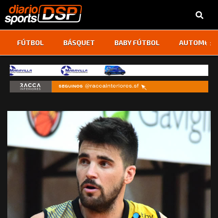
‹
›
FÚTBOL
BÁSQUET
BABY FÚTBOL
AUTOMOVI