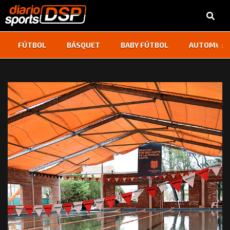
‹
›
FÚTBOL
BÁSQUET
BABY FÚTBOL
AUTOMOVI