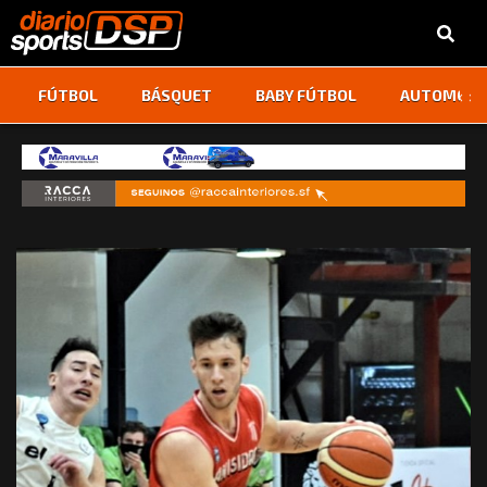
‹
›
FÚTBOL
BÁSQUET
BABY FÚTBOL
AUTOMOVI