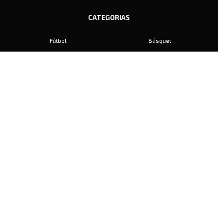
CATEGORIAS
Fútbol
Básquet
Baby Fútbol
Automovilismo
Voley
Padel
Golf
Hockey
Boxeo
Maratón
Natación
Otros
Motociclismo
Tiro
Rugby
Ajedrez
Tenis
Bochas
Gimnasia
CONTACTO
prensa@diariosports.com.ar