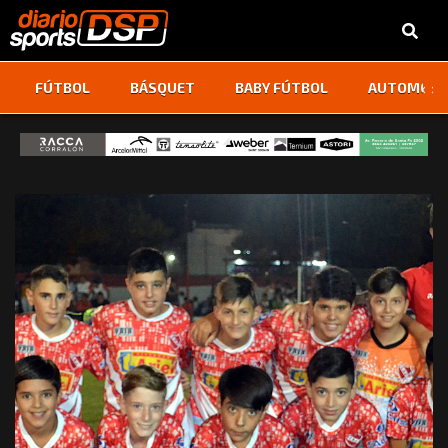
‹
›
FÚTBOL
BÁSQUET
BABY FÚTBOL
AUTOMOVI