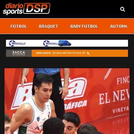
‹
›
FÚTBOL
BÁSQUET
BABY FÚTBOL
AUTOMOVI