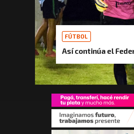
FÚTBOL
Así continúa el Fede