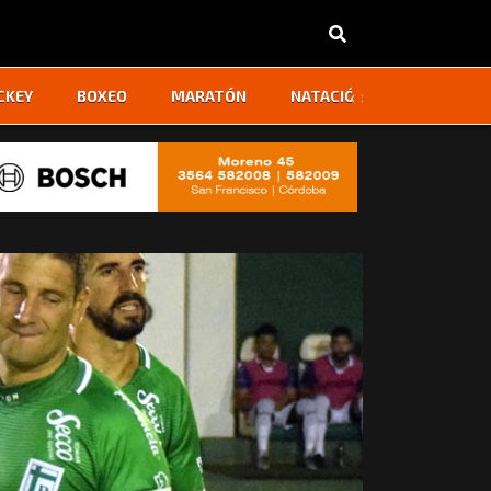
‹
›
CKEY
BOXEO
MARATÓN
NATACIÓN
OTROS