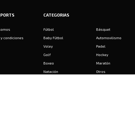
SPORTS
CATEGORIAS
Somos
Fútbol
Básquet
y condiciones
Baby Fútbol
Automovilismo
Voley
Padel
Golf
Hockey
Boxeo
Maratón
Natación
Otros
Motociclismo
Tiro
Rugby
Ajedrez
Tenis
Bochas
Gimnasia