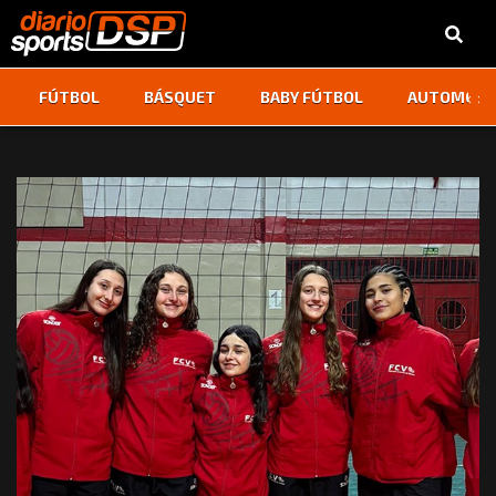
‹
›
FÚTBOL
BÁSQUET
BABY FÚTBOL
AUTOMOVI