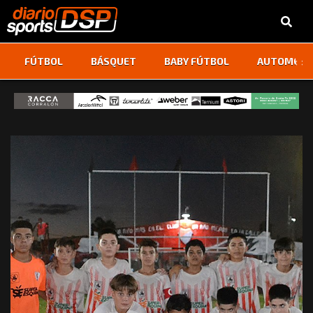
‹
›
FÚTBOL
BÁSQUET
BABY FÚTBOL
AUTOMOVI