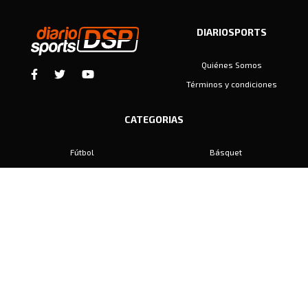
DIARIOSPORTS
Quiénes Somos
Términos y condiciones
CATEGORIAS
Fútbol
Básquet
Baby Fútbol
Automovilismo
Voley
Padel
Golf
Hockey
Boxeo
Maratón
Natación
Otros
Motociclismo
Tiro
Rugby
Ajedrez
Tenis
Bochas