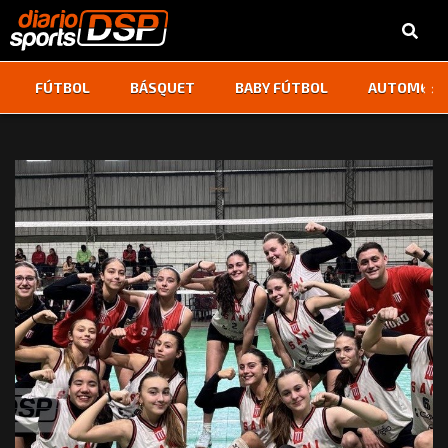
‹
›
FÚTBOL
BÁSQUET
BABY FÚTBOL
AUTOMOVI