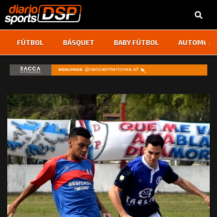
‹
›
FÚTBOL
BÁSQUET
BABY FÚTBOL
AUTOMOVI