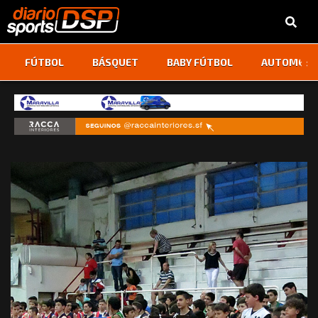
‹
›
FÚTBOL
BÁSQUET
BABY FÚTBOL
AUTOMOVI