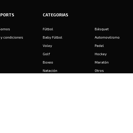
SPORTS
CATEGORIAS
Somos
Fútbol
Básquet
y condiciones
Baby Fútbol
Automovilismo
Voley
Padel
Golf
Hockey
Boxeo
Maratón
Natación
Otros
Motociclismo
Tiro
Rugby
Ajedrez
Tenis
Bochas
Gimnasia