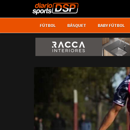
FÚTBOL
BÁSQUET
BABY FÚTBOL