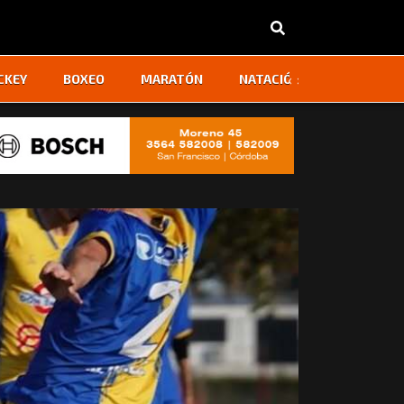
‹
›
CKEY
BOXEO
MARATÓN
NATACIÓN
OTROS