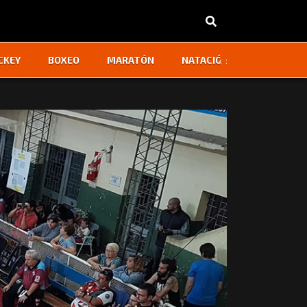
‹
›
CKEY
BOXEO
MARATÓN
NATACIÓN
OTROS