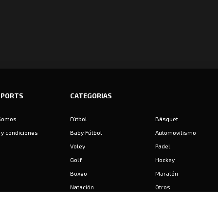
SPORTS
CATEGORIAS
Somos
Fútbol
Básquet
y condiciones
Baby Fútbol
Automovilismo
Voley
Padel
Golf
Hockey
Boxeo
Maratón
Natación
Otros
Motociclismo
Tiro
Rugby
Ajedrez