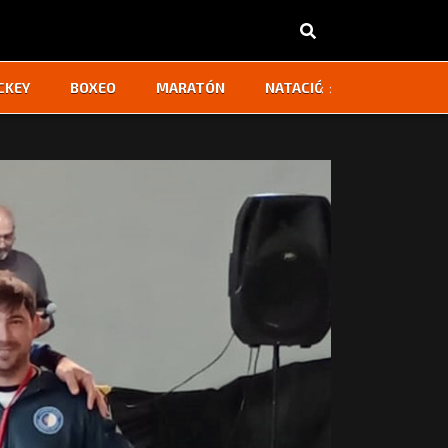
‹
›
CKEY
BOXEO
MARATÓN
NATACIÓN
OTROS