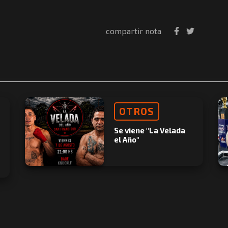
compartir nota
OTROS
Se viene "La Velada
el Año"