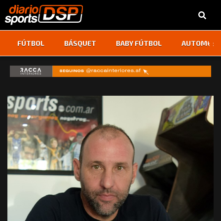
‹
›
FÚTBOL
BÁSQUET
BABY FÚTBOL
AUTOMOVI