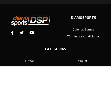
DIARIOSPORTS
Quiénes Somos
Términos y condiciones
CATEGORIAS
Fútbol
Básquet
Baby Fútbol
Automovilismo
Voley
Padel
Golf
Hockey
Boxeo
Maratón
Natación
Otros
Motociclismo
Tiro
Rugby
Ajedrez