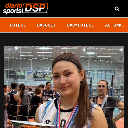
‹
›
FÚTBOL
BÁSQUET
BABY FÚTBOL
AUTOMOVI