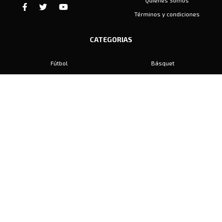
Quiénes Somos
Términos y condiciones
CATEGORIAS
Fútbol
Básquet
Baby Fútbol
Automovilismo
Voley
Padel
Golf
Hockey
Boxeo
Maratón
Natación
Otros
Motociclismo
Tiro
Rugby
Ajedrez
Tenis
Bochas
Gimnasia
CONTACTO