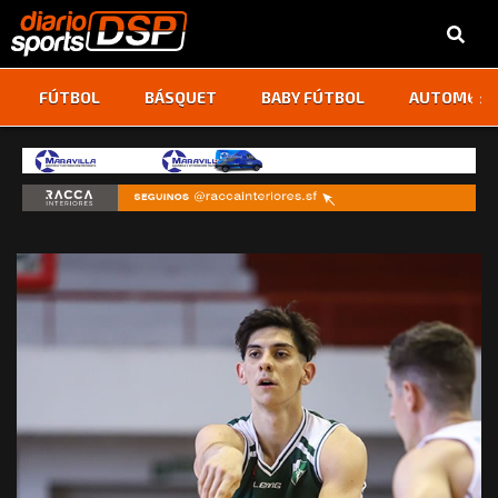
‹
›
FÚTBOL
BÁSQUET
BABY FÚTBOL
AUTOMOVI