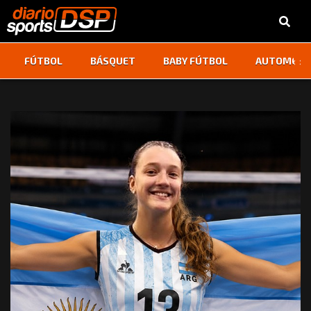
‹
›
FÚTBOL
BÁSQUET
BABY FÚTBOL
AUTOMOVI