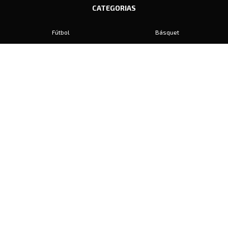
CATEGORIAS
Fútbol
Básquet
Baby Fútbol
Automovilismo
Voley
Padel
Golf
Hockey
Boxeo
Maratón
Natación
Otros
Motociclismo
Tiro
Rugby
Ajedrez
Tenis
Bochas
Gimnasia
CONTACTO
prensa@diariosports.com.ar