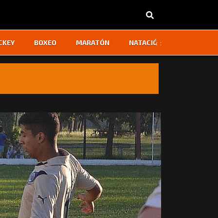
‹
›
CKEY
BOXEO
MARATÓN
NATACIÓN
OTROS