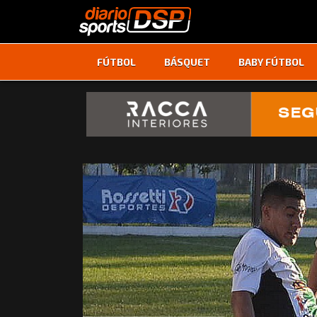
FÚTBOL
BÁSQUET
BABY FÚTBOL