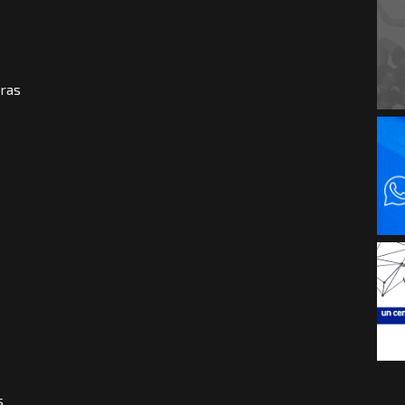
aras
s