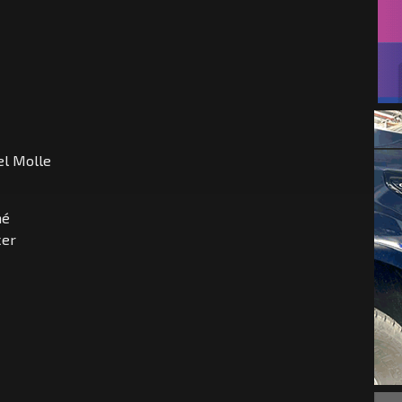
el Molle
mé
cer