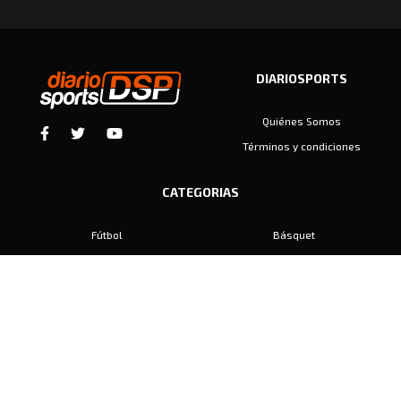
DIARIOSPORTS
Quiénes Somos
Términos y condiciones
CATEGORIAS
Fútbol
Básquet
Baby Fútbol
Automovilismo
Voley
Padel
Golf
Hockey
Boxeo
Maratón
Natación
Otros
Motociclismo
Tiro