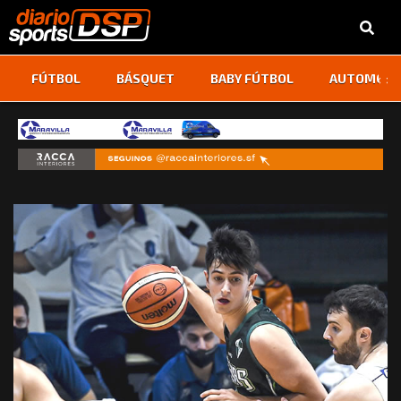
‹
›
FÚTBOL
BÁSQUET
BABY FÚTBOL
AUTOMOVI